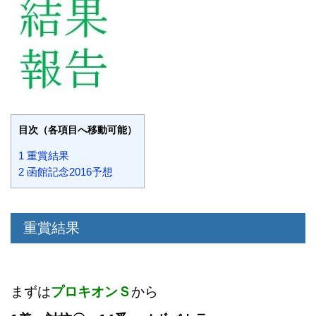
目次（各項目へ移動可能）
1 重賞結果
2 函館記念2016予想
重賞結果
まずは
プロキオンＳ
から