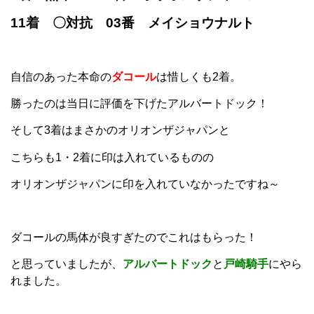
11着 〇対抗 03番 メイショウナルト
自信のあった本命の
ダコール
は惜しくも2着。
勝ったのは当日に評価を下げたアルバートドック！
そして3着はまさかのオリオンザジャパンと
こちらも1・2着に印は入れているものの
オリオンザジャパンに印を入れていなかったですね～
ダコールの馬体が良すぎたのでこれはもらった！
と思っていましたが、
アルバートドック
と
戸崎騎手
にやら
れました。