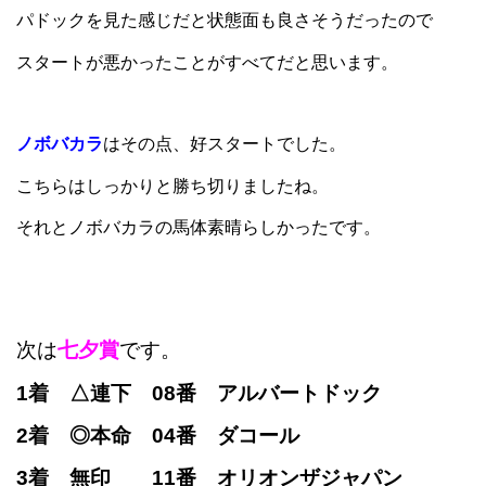
パドックを見た感じだと状態面も良さそうだったので
スタートが悪かったことがすべてだと思います。
ノボバカラ
はその点、好スタートでした。
こちらはしっかりと勝ち切りましたね。
それとノボバカラの馬体素晴らしかったです。
次は
七夕賞
です。
1着 △連下 08番 アルバートドック
2着 ◎本命 04番 ダコール
3着 無印 11番 オリオンザジャパン