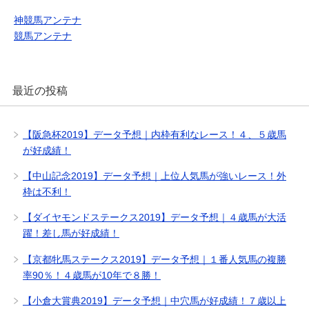
神競馬アンテナ
競馬アンテナ
最近の投稿
【阪急杯2019】データ予想｜内枠有利なレース！４、５歳馬
が好成績！
【中山記念2019】データ予想｜上位人気馬が強いレース！外
枠は不利！
【ダイヤモンドステークス2019】データ予想｜４歳馬が大活
躍！差し馬が好成績！
【京都牝馬ステークス2019】データ予想｜１番人気馬の複勝
率90％！４歳馬が10年で８勝！
【小倉大賞典2019】データ予想｜中穴馬が好成績！７歳以上