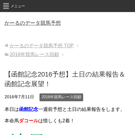
メニュー
かーるのデータ競馬予想
かーるのデータ競馬予想
TOP
2016年競馬レース回顧
【函館記念2016予想】土日の結果報告＆
函館記念展望！
2016年7月11日
2016年競馬レース回顧
本日は
函館記念
一週前予想と土日の結果報告をします。
本命馬
ダコール
は惜しくも2着！