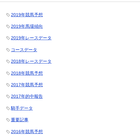
2019年競馬予想
2019年馬場傾向
2019年レースデータ
コースデータ
2018年レースデータ
2018年競馬予想
2017年競馬予想
2017年的中報告
騎手データ
重要記事
2016年競馬予想