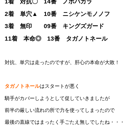
1着 対抗〇 14番 ノボバカラ
2着 単穴▲ 10番 ニシケンモノノフ
3着 無印 09番 キングズガード
11着 本命◎ 13番 タガノトネール
対抗、単穴は走ったのですが、肝心の本命が大敗！
タガノトネール
はスタートが悪く
騎手がカバーしようとして促していきましたが
前半の厳しい流れの所で力を使ってしまったので
最後の直線ではまったく手ごたえ無しでしたね・・・