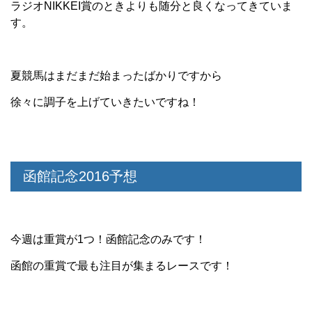
ラジオNIKKEI賞のときよりも随分と良くなってきていま
す。
夏競馬はまだまだ始まったばかりですから
徐々に調子を上げていきたいですね！
函館記念2016予想
今週は重賞が1つ！函館記念のみです！
函館の重賞で最も注目が集まるレースです！