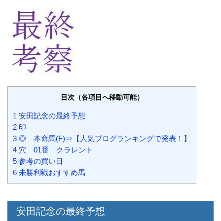
目次（各項目へ移動可能）
1 安田記念の最終予想
2 印
3 ◎ 本命馬(F)⇒【人気ブログランキングで発表！】
4 穴 01番 クラレント
5 参考の買い目
6 未勝利戦おすすめ馬
安田記念の最終予想