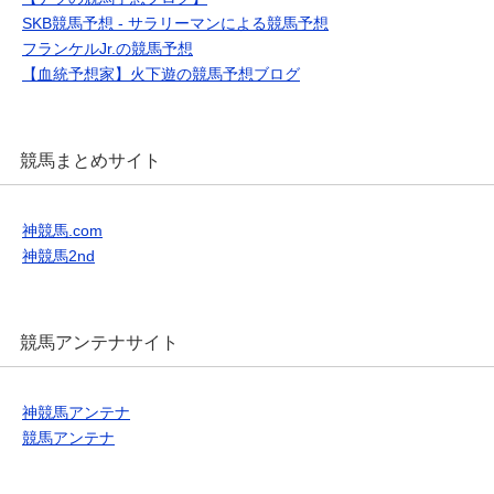
SKB競馬予想 - サラリーマンによる競馬予想
フランケルJr.の競馬予想
【血統予想家】火下遊の競馬予想ブログ
競馬まとめサイト
神競馬.com
神競馬2nd
競馬アンテナサイト
神競馬アンテナ
競馬アンテナ