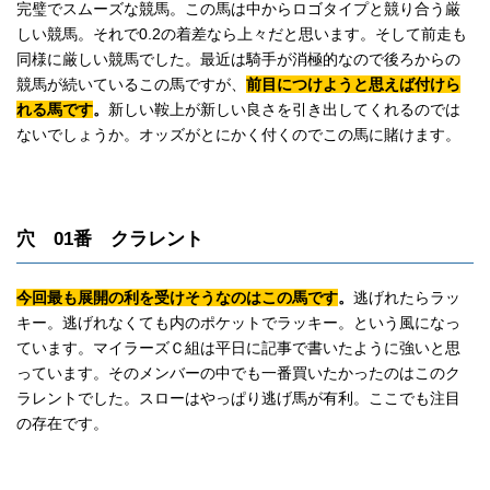
完璧でスムーズな競馬。この馬は中からロゴタイプと競り合う厳
しい競馬。それで0.2の着差なら上々だと思います。そして前走も
同様に厳しい競馬でした。最近は騎手が消極的なので後ろからの
競馬が続いているこの馬ですが、
前目につけようと思えば付けら
れる馬です
。
新しい鞍上が新しい良さを引き出してくれるのでは
ないでしょうか。オッズがとにかく付くのでこの馬に賭けます。
穴 01番 クラレント
今回最も展開の利を受けそうなのはこの馬です
。
逃げれたらラッ
キー。逃げれなくても内のポケットでラッキー。という風になっ
ています。マイラーズＣ組は平日に記事で書いたように強いと思
っています。そのメンバーの中でも一番買いたかったのはこのク
ラレントでした。スローはやっぱり逃げ馬が有利。ここでも注目
の存在です。