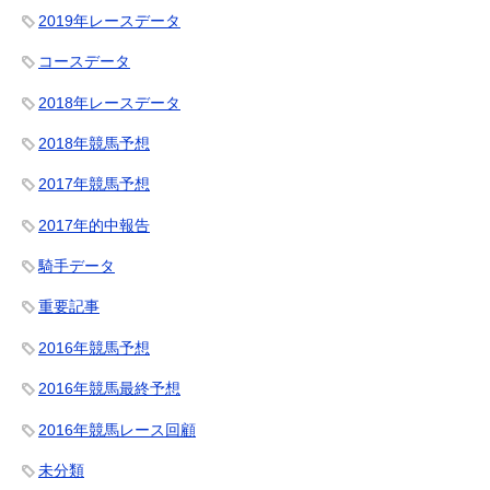
2019年レースデータ
コースデータ
2018年レースデータ
2018年競馬予想
2017年競馬予想
2017年的中報告
騎手データ
重要記事
2016年競馬予想
2016年競馬最終予想
2016年競馬レース回顧
未分類