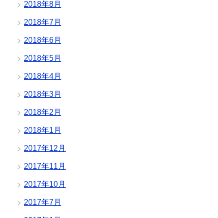
2018年8月
2018年7月
2018年6月
2018年5月
2018年4月
2018年3月
2018年2月
2018年1月
2017年12月
2017年11月
2017年10月
2017年7月