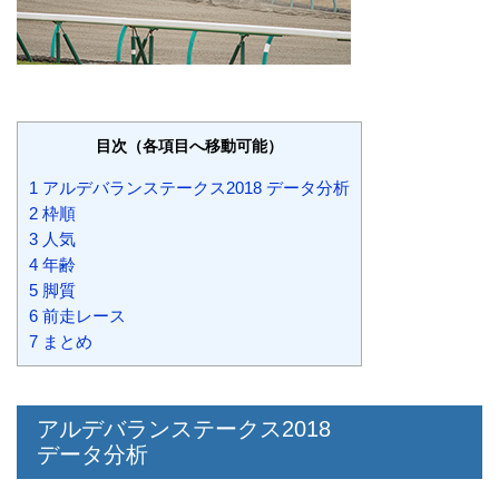
目次（各項目へ移動可能）
1 アルデバランステークス2018 データ分析
2 枠順
3 人気
4 年齢
5 脚質
6 前走レース
7 まとめ
アルデバランステークス2018
データ分析