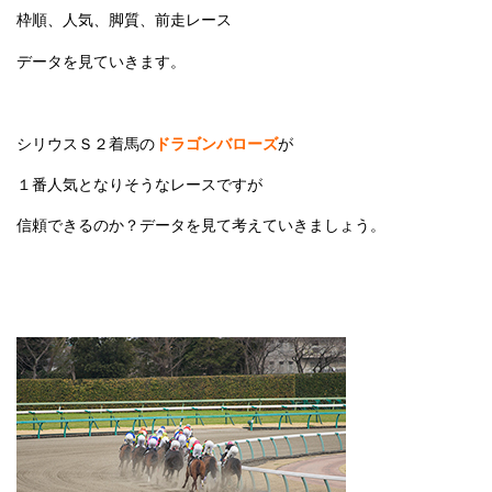
枠順、人気、脚質、前走レース
データを見ていきます。
シリウスＳ２着馬の
ドラゴンバローズ
が
１番人気となりそうなレースですが
信頼できるのか？データを見て考えていきましょう。