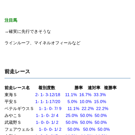
注目馬
→確実に先行できそうな
ラインルーフ、マイネルオフィールなど
前走レース
前走レース名 着別度数 勝率 連対率 複勝率
東海Ｓ
2- 1- 3-12/18 11.1% 16.7% 33.3%
平安Ｓ
1- 1- 1-17/20 5.0% 10.0% 15.0%
ベテルギウスＳ
1- 1- 0- 7/ 9 11.1% 22.2% 22.2%
みやこＳ
1- 1- 0- 2/ 4 25.0% 50.0% 50.0%
武蔵野Ｓ
1- 0- 0- 1/ 2 50.0% 50.0% 50.0%
フェアウェルＳ
1- 0- 0- 1/ 2 50.0% 50.0% 50.0%