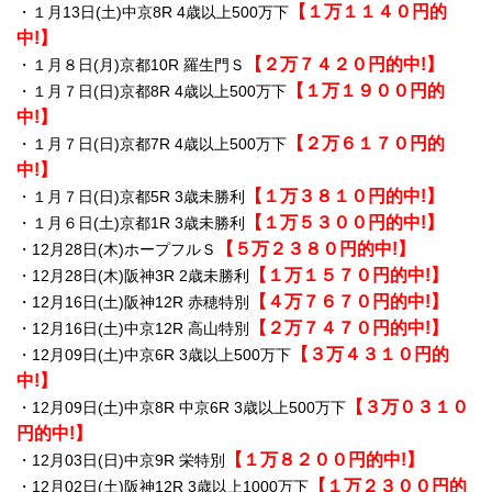
【１万１１４０円的
・１月13日(土)中京8R 4歳以上500万下
中!】
【２万７４２０円的中!】
・１月８日(月)京都10R 羅生門Ｓ
【１万１９００円的
・１月７日(日)京都8R 4歳以上500万下
中!】
【２万６１７０円的
・１月７日(日)京都7R 4歳以上500万下
中!】
【１万３８１０円的中!】
・１月７日(日)京都5R 3歳未勝利
【１万５３００円的中!】
・１月６日(土)京都1R 3歳未勝利
【５万２３８０円的中!】
・12月28日(木)ホープフルＳ
【１万１５７０円的中!】
・12月28日(木)阪神3R 2歳未勝利
【４万７６７０円的中!】
・12月16日(土)阪神12R 赤穂特別
【２万７４７０円的中!】
・12月16日(土)中京12R 高山特別
【３万４３１０円的
・12月09日(土)中京6R 3歳以上500万下
中!】
【３万０３１０
・12月09日(土)中京8R 中京6R 3歳以上500万下
円的中!】
【１万８２００円的中!】
・12月03日(日)中京9R 栄特別
【１万２３００円的
・12月02日(土)阪神12R 3歳以上1000万下