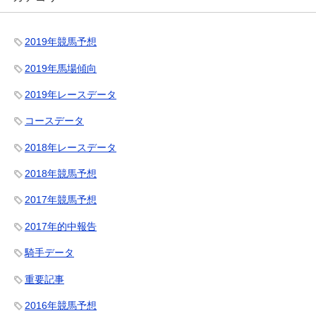
2019年競馬予想
2019年馬場傾向
2019年レースデータ
コースデータ
2018年レースデータ
2018年競馬予想
2017年競馬予想
2017年的中報告
騎手データ
重要記事
2016年競馬予想