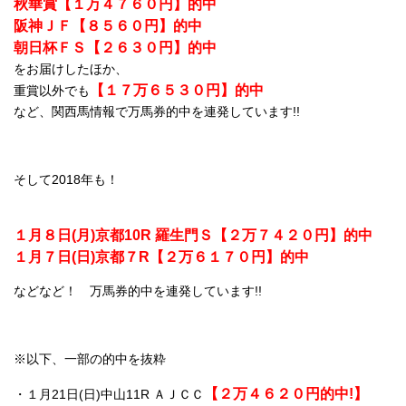
秋華賞【１万４７６０円】的中
阪神ＪＦ【８５６０円】的中
朝日杯ＦＳ【２６３０円】的中
をお届けしたほか、
【１７万６５３０円】的中
重賞以外でも
など、関西馬情報で万馬券的中を連発しています!!
そして2018年も！
１月８日(月)京都10R 羅生門Ｓ【２万７４２０円】的中
１月７日(日)京都７R【２万６１７０円】的中
などなど！ 万馬券的中を連発しています!!
※以下、一部の的中を抜粋
【２万４６２０円的中!】
・１月21日(日)中山11R ＡＪＣＣ