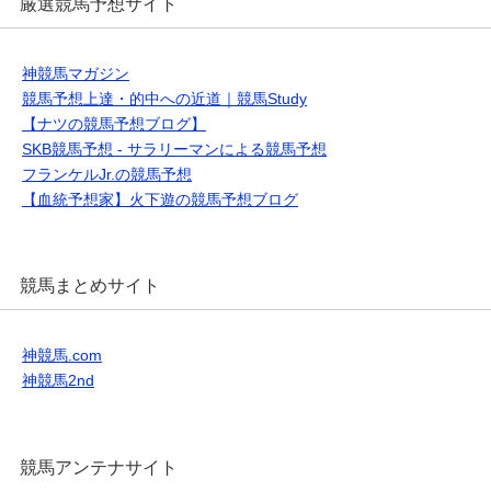
厳選競馬予想サイト
神競馬マガジン
競馬予想上達・的中への近道｜競馬Study
【ナツの競馬予想ブログ】
SKB競馬予想 - サラリーマンによる競馬予想
フランケルJr.の競馬予想
【血統予想家】火下遊の競馬予想ブログ
競馬まとめサイト
神競馬.com
神競馬2nd
競馬アンテナサイト