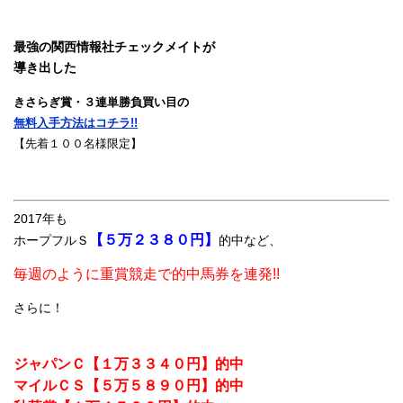
最強の関西情報社チェックメイトが
導き出した
きさらぎ賞・３連単勝負買い目の
無料入手方法はコチラ!!
【先着１００名様限定】
2017年も
【５万２３８０円】
ホープフルＳ
的中など、
毎週のように重賞競走で的中馬券を連発!!
さらに！
ジャパンＣ【１万３３４０円】的中
マイルＣＳ【５万５８９０円】的中