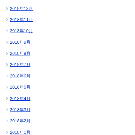
2018年12月
2018年11月
2018年10月
2018年9月
2018年8月
2018年7月
2018年6月
2018年5月
2018年4月
2018年3月
2018年2月
2018年1月