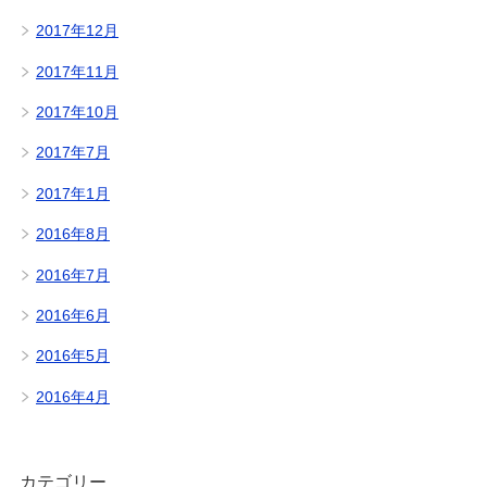
2017年12月
2017年11月
2017年10月
2017年7月
2017年1月
2016年8月
2016年7月
2016年6月
2016年5月
2016年4月
カテゴリー