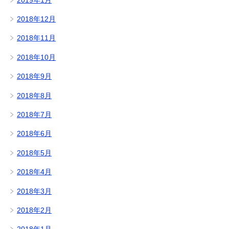
2018年12月
2018年11月
2018年10月
2018年9月
2018年8月
2018年7月
2018年6月
2018年5月
2018年4月
2018年3月
2018年2月