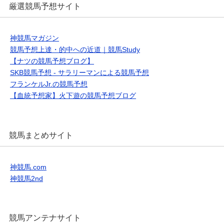
厳選競馬予想サイト
神競馬マガジン
競馬予想上達・的中への近道｜競馬Study
【ナツの競馬予想ブログ】
SKB競馬予想 - サラリーマンによる競馬予想
フランケルJr.の競馬予想
【血統予想家】火下遊の競馬予想ブログ
競馬まとめサイト
神競馬.com
神競馬2nd
競馬アンテナサイト