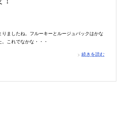
表！
まりましたね。フルーキーとルージュバックはかな
た。これでなかな・・・
続きを読む