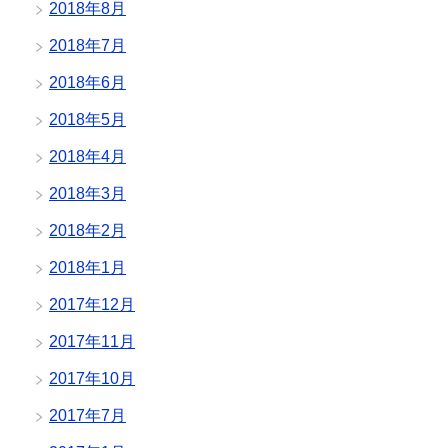
2018年8月
2018年7月
2018年6月
2018年5月
2018年4月
2018年3月
2018年2月
2018年1月
2017年12月
2017年11月
2017年10月
2017年7月