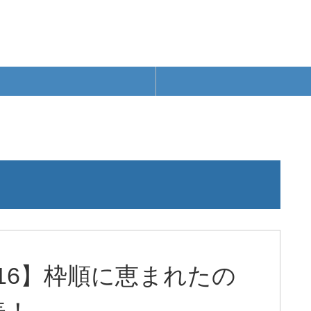
016】枠順に恵まれたの