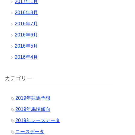
2017年1月
2016年8月
2016年7月
2016年6月
2016年5月
2016年4月
カテゴリー
2019年競馬予想
2019年馬場傾向
2019年レースデータ
コースデータ