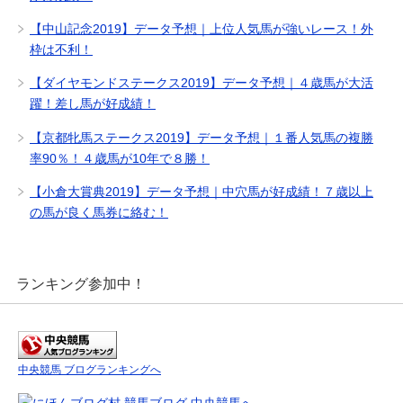
【中山記念2019】データ予想｜上位人気馬が強いレース！外
枠は不利！
【ダイヤモンドステークス2019】データ予想｜４歳馬が大活
躍！差し馬が好成績！
【京都牝馬ステークス2019】データ予想｜１番人気馬の複勝
率90％！４歳馬が10年で８勝！
【小倉大賞典2019】データ予想｜中穴馬が好成績！７歳以上
の馬が良く馬券に絡む！
ランキング参加中！
中央競馬 ブログランキングへ