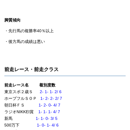
脚質傾向
・先行馬の複勝率40％以上
・後方馬の成績は悪い
前走レース・前走クラス
前走レース名 着別度数
東京スポ２歳Ｓ
2- 1- 1- 2/ 6
ホープフルＳＯＰ
1- 2- 2- 2/ 7
朝日杯ＦＳ
1- 2- 0- 4/ 7
ラジオNIKKEI賞
1- 1- 1- 4/ 7
新馬
1- 1- 0- 3/ 5
500万下
1- 0- 1- 4/ 6