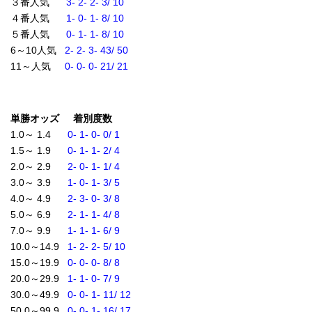
３番人気
3- 2- 2- 3/ 10
４番人気
1- 0- 1- 8/ 10
５番人気
0- 1- 1- 8/ 10
6～10人気
2- 2- 3- 43/ 50
11～人気
0- 0- 0- 21/ 21
単勝オッズ 着別度数
1.0～ 1.4
0- 1- 0- 0/ 1
1.5～ 1.9
0- 1- 1- 2/ 4
2.0～ 2.9
2- 0- 1- 1/ 4
3.0～ 3.9
1- 0- 1- 3/ 5
4.0～ 4.9
2- 3- 0- 3/ 8
5.0～ 6.9
2- 1- 1- 4/ 8
7.0～ 9.9
1- 1- 1- 6/ 9
10.0～14.9
1- 2- 2- 5/ 10
15.0～19.9
0- 0- 0- 8/ 8
20.0～29.9
1- 1- 0- 7/ 9
30.0～49.9
0- 0- 1- 11/ 12
50.0～99.9
0- 0- 1- 16/ 17