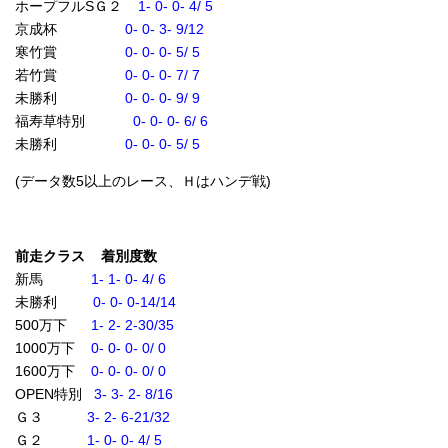
ホープフルSＧ２
1- 0- 0- 4/ 5
京成杯
0- 0- 3- 9/12
寒竹賞
0- 0- 0- 5/ 5
若竹賞
0- 0- 0- 7/ 7
未勝利
0- 0- 0- 9/ 9
福寿草特別
0- 0- 0- 6/ 6
未勝利
0- 0- 0- 5/ 5
(データ数5以上のレース、Ｈはハンデ戦)
前走クラス 着別度数
新馬
1- 1- 0- 4/ 6
未勝利
0- 0- 0-14/14
500万下
1- 2- 2-30/35
1000万下
0- 0- 0- 0/ 0
1600万下
0- 0- 0- 0/ 0
OPEN特別
3- 3- 2- 8/16
Ｇ３
3- 2- 6-21/32
Ｇ２
1- 0- 0- 4/ 5