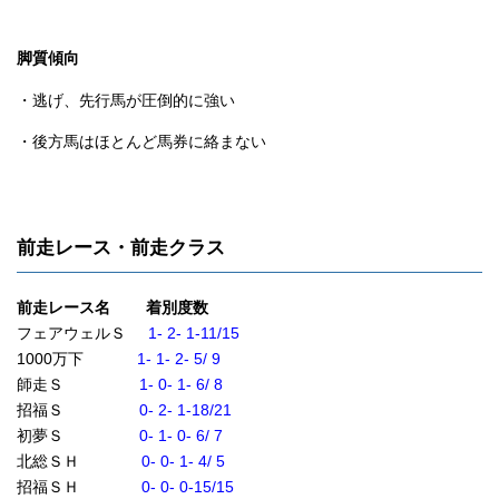
脚質傾向
・逃げ、先行馬が圧倒的に強い
・後方馬はほとんど馬券に絡まない
前走レース・前走クラス
前走レース名 着別度数
フェアウェルＳ
1- 2- 1-11/15
1000万下
1- 1- 2- 5/ 9
師走Ｓ
1- 0- 1- 6/ 8
招福Ｓ
0- 2- 1-18/21
初夢Ｓ
0- 1- 0- 6/ 7
北総ＳＨ
0- 0- 1- 4/ 5
招福ＳＨ
0- 0- 0-15/15