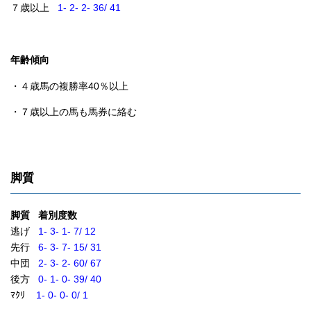
７歳以上
1- 2- 2- 36/ 41
年齢傾向
・４歳馬の複勝率40％以上
・７歳以上の馬も馬券に絡む
脚質
脚質 着別度数
逃げ
1- 3- 1- 7/ 12
先行
6- 3- 7- 15/ 31
中団
2- 3- 2- 60/ 67
後方
0- 1- 0- 39/ 40
ﾏｸﾘ
1- 0- 0- 0/ 1