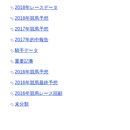
2018年レースデータ
2018年競馬予想
2017年競馬予想
2017年的中報告
騎手データ
重要記事
2016年競馬予想
2016年競馬最終予想
2016年競馬レース回顧
未分類