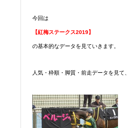
今回は
【紅梅ステークス2019】
の基本的なデータを見ていきます。
人気・枠順・脚質・前走データを見て