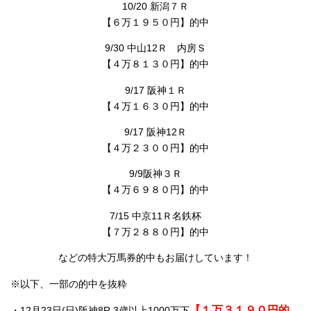
10/20 新潟７Ｒ
【６万１９５０円】的中
9/30 中山12Ｒ 内房Ｓ
【４万８１３０円】的中
9/17 阪神１Ｒ
【４万１６３０円】的中
9/17 阪神12Ｒ
【４万２３００円】的中
9/9阪神３Ｒ
【４万６９８０円】的中
7/15 中京11Ｒ名鉄杯
【７万２８８０円】的中
などの特大万馬券的中もお届けしています！
※以下、一部の的中を抜粋
【１万３１９０円的
・12月23日(日)阪神8R 3歳以上1000万下