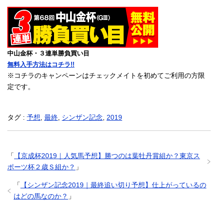
中山金杯・３連単勝負買い目
無料入手方法はコチラ!!
※コチラのキャンペーンはチェックメイトを初めてご利用の方限
定です。
タグ :
予想
,
最終
,
シンザン記念
,
2019
「
【京成杯2019｜人気馬予想】勝つのは葉牡丹賞組か？東京ス
ポーツ杯２歳Ｓ組か？
」
「
【シンザン記念2019｜最終追い切り予想】仕上がっているの
はどの馬なのか？
」