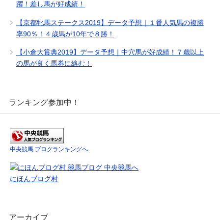
躍！差し馬が好成績！
【京都牝馬ステークス2019】データ予想｜１番人気馬の複勝
率90％！４歳馬が10年で８勝！
【小倉大賞典2019】データ予想｜中穴馬が好成績！７歳以上
の馬が良く馬券に絡む！
ランキング参加中！
中央競馬 ブログランキングへ
にほんブログ村
アーカイブ