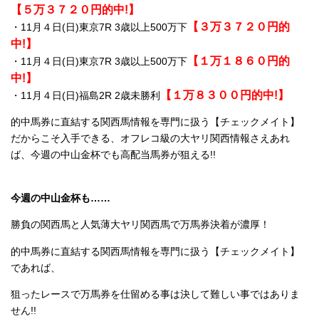
【５万３７２０円的中!】
【３万３７２０円的
・11月４日(日)東京7R 3歳以上500万下
中!】
【１万１８６０円的
・11月４日(日)東京7R 3歳以上500万下
中!】
【１万８３００円的中!】
・11月４日(日)福島2R 2歳未勝利
的中馬券に直結する関西馬情報を専門に扱う【チェックメイト】
だからこそ入手できる、オフレコ級の大ヤリ関西情報さえあれ
ば、今週の中山金杯でも高配当馬券が狙える!!
今週の中山金杯も……
勝負の関西馬と人気薄大ヤリ関西馬で万馬券決着が濃厚！
的中馬券に直結する関西馬情報を専門に扱う【チェックメイト】
であれば、
狙ったレースで万馬券を仕留める事は決して難しい事ではありま
せん!!