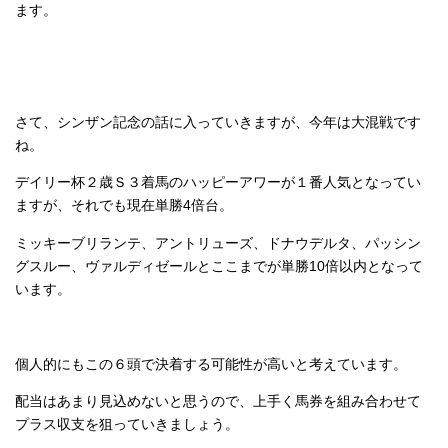
ます。
さて、シンザン記念の話に入っていきますが、今年は大混戦です
ね。
デイリー杯２歳Ｓ３着馬のハッピーアワーが１番人気となってい
ますが、それでも現在単勝4倍台。
ミッキーブリランテ、アントリューズ、ドナウデルタ、パッシン
グスルー、ヴァルディゼールとここまでが単勝10倍以内となって
います。
個人的にもこの６頭で決着する可能性が高いと考えています。
配当はあまり見込めないと思うので、上手く馬券を組み合わせて
プラス収支を狙っていきましょう。