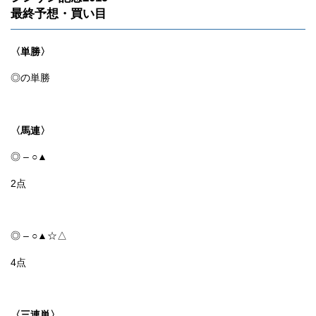
最終予想・買い目
〈単勝〉
◎の単勝
〈馬連〉
◎ – ○▲
2点
◎ – ○▲☆△
4点
〈三連単〉