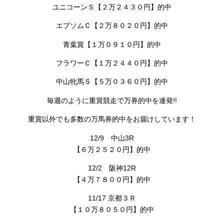
ユニコーンＳ【２万２４３０円】的中
エプソムＣ【２万８０２０円】的中
青葉賞【１万０９１０円】的中
フラワーＣ【１万２４４０円】的中
中山牝馬Ｓ【５万０３６０円】的中
毎週のように重賞競走で万券的中を連発!!
重賞以外でも多数の万馬券的中をお届けしています！
12/9 中山3R
【６万２５２０円】的中
12/2 阪神12R
【４万７８００円】的中
11/17 京都３Ｒ
【１０万８０５０円】的中