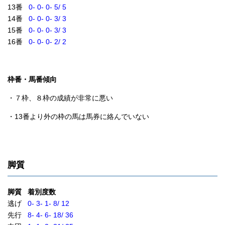
13番
0- 0- 0- 5/ 5
14番
0- 0- 0- 3/ 3
15番
0- 0- 0- 3/ 3
16番
0- 0- 0- 2/ 2
枠番・馬番傾向
・７枠、８枠の成績が非常に悪い
・13番より外の枠の馬は馬券に絡んでいない
脚質
脚質 着別度数
逃げ
0- 3- 1- 8/ 12
先行
8- 4- 6- 18/ 36