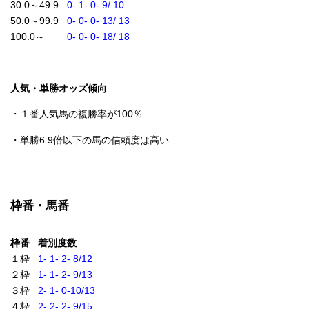
30.0～49.9
0- 1- 0- 9/ 10
50.0～99.9
0- 0- 0- 13/ 13
100.0～
0- 0- 0- 18/ 18
人気・単勝オッズ傾向
・１番人気馬の複勝率が100％
・単勝6.9倍以下の馬の信頼度は高い
枠番・馬番
枠番 着別度数
１枠
1- 1- 2- 8/12
２枠
1- 1- 2- 9/13
３枠
2- 1- 0-10/13
４枠
2- 2- 2- 9/15