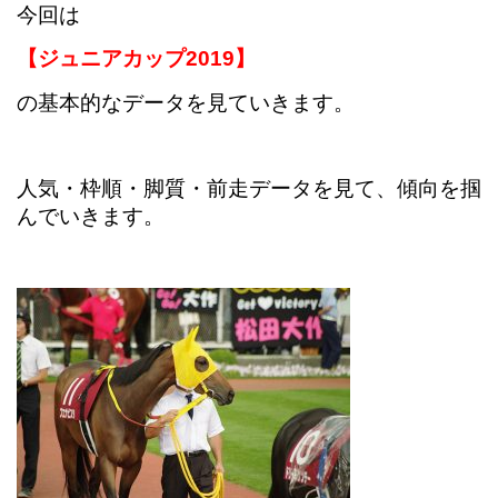
今回は
【ジュニアカップ2019】
の基本的なデータを見ていきます。
人気・枠順・脚質・前走データを見て、傾向を掴
んでいきます。