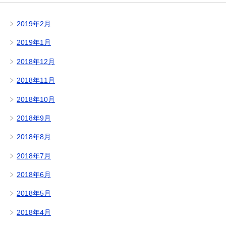
2019年2月
2019年1月
2018年12月
2018年11月
2018年10月
2018年9月
2018年8月
2018年7月
2018年6月
2018年5月
2018年4月