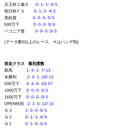
京王杯２歳Ｓ
0- 1- 1- 3/ 5
朝日杯ＦＳ
0- 1- 0- 4/ 5
黒松賞
0- 0- 0- 5/ 5
500万下
0- 0- 0- 8/ 8
ベゴニア賞
0- 0- 0- 5/ 5
(データ数5以上のレース、Ｈはハンデ戦)
前走クラス 着別度数
新馬
1- 3- 2- 7/ 13
未勝利
2- 0- 1- 10/ 13
500万下
4- 4- 6- 43/ 57
1000万下
0- 0- 0- 0/ 0
1600万下
0- 0- 0- 0/ 0
OPEN特別
2- 1- 0- 12/ 15
Ｇ３
1- 0- 0- 5/ 6
Ｇ２
0- 1- 1- 4/ 6
Ｇ１
0- 1- 0- 5/ 6