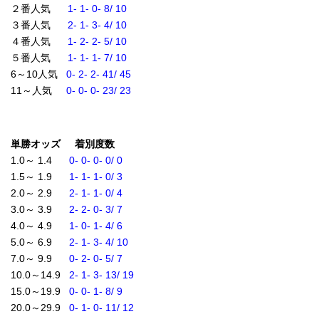
２番人気
1- 1- 0- 8/ 10
３番人気
2- 1- 3- 4/ 10
４番人気
1- 2- 2- 5/ 10
５番人気
1- 1- 1- 7/ 10
6～10人気
0- 2- 2- 41/ 45
11～人気
0- 0- 0- 23/ 23
単勝オッズ 着別度数
1.0～ 1.4
0- 0- 0- 0/ 0
1.5～ 1.9
1- 1- 1- 0/ 3
2.0～ 2.9
2- 1- 1- 0/ 4
3.0～ 3.9
2- 2- 0- 3/ 7
4.0～ 4.9
1- 0- 1- 4/ 6
5.0～ 6.9
2- 1- 3- 4/ 10
7.0～ 9.9
0- 2- 0- 5/ 7
10.0～14.9
2- 1- 3- 13/ 19
15.0～19.9
0- 0- 1- 8/ 9
20.0～29.9
0- 1- 0- 11/ 12