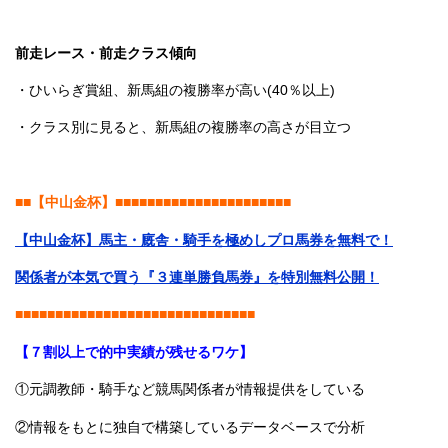
前走レース・前走クラス傾向
・ひいらぎ賞組、新馬組の複勝率が高い(40％以上)
・クラス別に見ると、新馬組の複勝率の高さが目立つ
■■【中山金杯】■■■■■■■■■■■■■■■■■■■■■■
【中山金杯】馬主・廐舎・騎手を極めしプロ馬券を無料で！
関係者が本気で買う『３連単勝負馬券』を特別無料公開！
■■■■■■■■■■■■■■■■■■■■■■■■■■■■■■
【７割以上で的中実績が残せるワケ】
①元調教師・騎手など競馬関係者が情報提供をしている
②情報をもとに独自で構築しているデータベースで分析