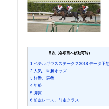
目次（各項目へ移動可能）
1 ベテルギウスステークス2018 データ予
2 人気、単勝オッズ
3 枠番、馬番
4 年齢
5 脚質
6 前走レース、前走クラス