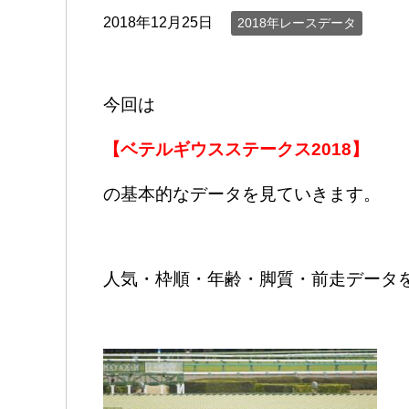
2018年12月25日
2018年レースデータ
今回は
【ベテルギウスステークス2018】
の基本的なデータを見ていきます。
人気・枠順・年齢・脚質・前走データ