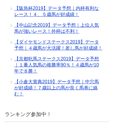
【阪急杯2019】データ予想｜内枠有利な
レース！４、５歳馬が好成績！
【中山記念2019】データ予想｜上位人気
馬が強いレース！外枠は不利！
【ダイヤモンドステークス2019】データ
予想｜４歳馬が大活躍！差し馬が好成績！
【京都牝馬ステークス2019】データ予想
｜１番人気馬の複勝率90％！４歳馬が10
年で８勝！
【小倉大賞典2019】データ予想｜中穴馬
が好成績！７歳以上の馬が良く馬券に絡
む！
ランキング参加中！