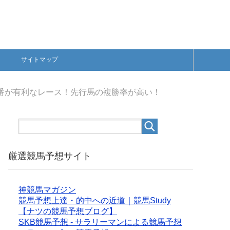
サイトマップ
１番が有利なレース！先行馬の複勝率が高い！
厳選競馬予想サイト
神競馬マガジン
競馬予想上達・的中への近道｜競馬Study
【ナツの競馬予想ブログ】
SKB競馬予想 - サラリーマンによる競馬予想