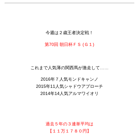
今週は２歳王者決定戦！
第70回 朝日杯ＦＳ (Ｇ１)
これまで人気薄の関西馬が激走して……
2016年７人気モンドキャンノ
2015年11人気シャドウアプローチ
2014年14人気アルマワイオリ
過去５年の３連単平均は
【１１万１７８０円】