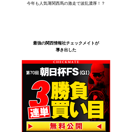
今年も人気薄関西馬の激走で波乱濃厚！？
最強の関西情報社チェックメイトが
導き出した