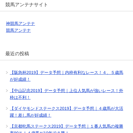
競馬アンテナサイト
神競馬アンテナ
競馬アンテナ
最近の投稿
【阪急杯2019】データ予想｜内枠有利なレース！４、５歳馬
が好成績！
【中山記念2019】データ予想｜上位人気馬が強いレース！外
枠は不利！
【ダイヤモンドステークス2019】データ予想｜４歳馬が大活
躍！差し馬が好成績！
【京都牝馬ステークス2019】データ予想｜１番人気馬の複勝