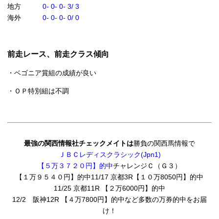
地方
0- 0- 0- 3/ 3
海外
0- 0- 0- 0/ 0
前走レース、前走クラス傾向
・ベゴニア賞組の成績が良い
・ＯＰ特別組は不調
最強の関西情報社チェックメイトは
勝負の関西馬情報で
ＪＢＣレディスクラシック(Jpn1)
【５万３７２０円】的中
チャレンジＣ（Ｇ３）
【１万９５４０円】的中11/17 京都3R【１０万8050円】的中
11/25 京都11R 【２万6000円】的中
12/2 阪神12R 【４万7800円】的中など多数の万券的中をお届
け！