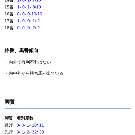
14番
1- 0- 2- 7/10
15番
1- 0- 1- 8/10
16番
0- 0- 0-10/10
17番
1- 0- 0- 1/ 2
18番
0- 0- 0- 2/ 2
枠番、馬番傾向
・内外で有利不利はない
・内中外から勝ち馬が出ている
脚質
脚質 着別度数
逃げ
0- 0- 1- 10/ 11
先行
3- 1- 2- 32/ 38