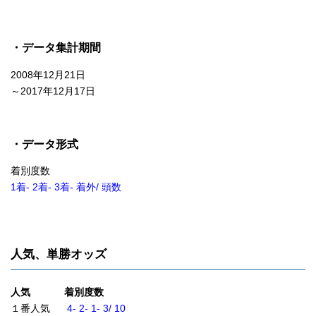
・データ集計期間
2008年12月21日
～2017年12月17日
・データ形式
着別度数
1着- 2着- 3着- 着外/ 頭数
人気、単勝オッズ
人気 着別度数
１番人気
4- 2- 1- 3/ 10