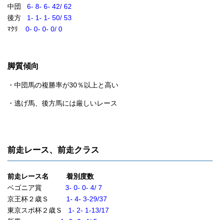
中団
6- 8- 6- 42/ 62
後方
1- 1- 1- 50/ 53
ﾏｸﾘ
0- 0- 0- 0/ 0
脚質傾向
・中団馬の複勝率が30％以上と高い
・逃げ馬、後方馬には厳しいレース
前走レース、前走クラス
前走レース名 着別度数
ベゴニア賞
3- 0- 0- 4/ 7
京王杯２歳Ｓ
1- 4- 3-29/37
東京スポ杯２歳Ｓ
1- 2- 1-13/17