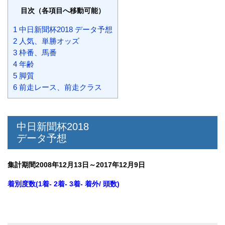
目次（各項目へ移動可能）
1 中日新聞杯2018 データ予想
2 人気、単勝オッズ
3 枠番、馬番
4 年齢
5 脚質
6 前走レース、前走クラス
中日新聞杯2018
データ予想
集計期間2008年12月13日～2017年12月9日
着別度数(1着- 2着- 3着- 着外/ 頭数)