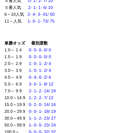
４番人気
0- 1- 2- 7/ 10
５番人気
2- 1- 1- 6/ 10
6～10人気
2- 4- 3- 41/ 50
11～人気
1- 0- 1- 73/ 75
単勝オッズ 着別度数
1.0～ 1.4
0- 0- 0- 0/ 0
1.5～ 1.9
0- 0- 0- 0/ 0
2.0～ 2.9
1- 0- 1- 2/ 4
3.0～ 3.9
1- 0- 1- 2/ 4
4.0～ 4.9
0- 4- 0- 2/ 6
5.0～ 6.9
3- 0- 1- 8/ 12
7.0～ 9.9
2- 1- 2- 14/ 19
10.0～14.9
1- 2- 2- 7/ 12
15.0～19.9
0- 2- 0- 14/ 16
20.0～29.9
0- 0- 1- 18/ 19
30.0～49.9
1- 1- 2- 23/ 27
50.0～99.9
1- 0- 0- 23/ 24
100.0～
0- 0- 0- 32/ 32