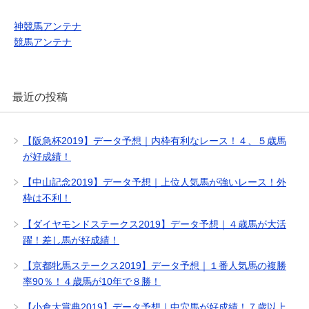
神競馬アンテナ
競馬アンテナ
最近の投稿
【阪急杯2019】データ予想｜内枠有利なレース！４、５歳馬
が好成績！
【中山記念2019】データ予想｜上位人気馬が強いレース！外
枠は不利！
【ダイヤモンドステークス2019】データ予想｜４歳馬が大活
躍！差し馬が好成績！
【京都牝馬ステークス2019】データ予想｜１番人気馬の複勝
率90％！４歳馬が10年で８勝！
【小倉大賞典2019】データ予想｜中穴馬が好成績！７歳以上