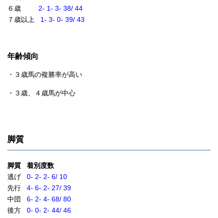
６歳
2- 1- 3- 38/ 44
７歳以上
1- 3- 0- 39/ 43
年齢傾向
・３歳馬の複勝率が高い
・３歳、４歳馬が中心
脚質
脚質 着別度数
逃げ
0- 2- 2- 6/ 10
先行
4- 6- 2- 27/ 39
中団
6- 2- 4- 68/ 80
後方
0- 0- 2- 44/ 46