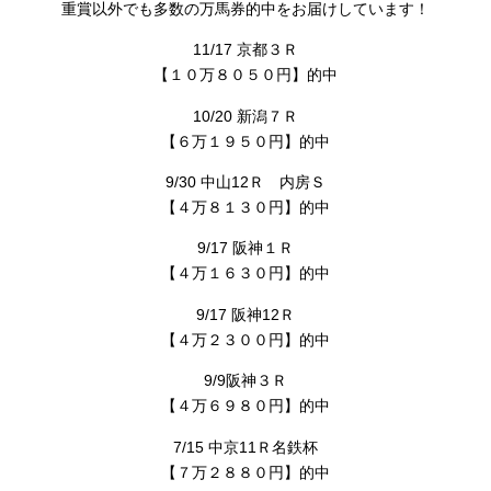
重賞以外でも多数の万馬券的中をお届けしています！
11/17 京都３Ｒ
【１０万８０５０円】的中
10/20 新潟７Ｒ
【６万１９５０円】的中
9/30 中山12Ｒ 内房Ｓ
【４万８１３０円】的中
9/17 阪神１Ｒ
【４万１６３０円】的中
9/17 阪神12Ｒ
【４万２３００円】的中
9/9阪神３Ｒ
【４万６９８０円】的中
7/15 中京11Ｒ名鉄杯
【７万２８８０円】的中