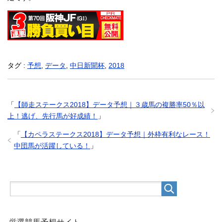
タグ :
予想
,
データ
,
中日新聞杯
,
2018
「
【師走ステークス2018】データ予想｜３歳馬の複勝率50％以
上！逃げ、先行馬が好成績！
」
「
【カペラステークス2018】データ予想｜外枠有利なレース！
中団馬が活躍している！
」
厳選競馬予想サイト