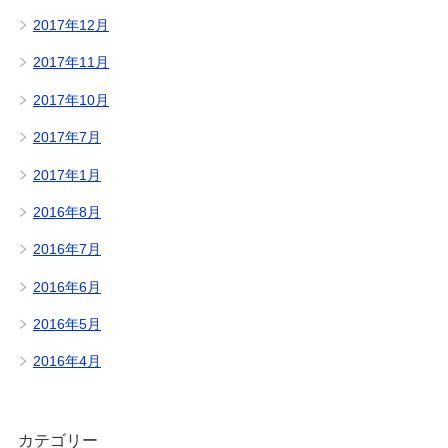
2017年12月
2017年11月
2017年10月
2017年7月
2017年1月
2016年8月
2016年7月
2016年6月
2016年5月
2016年4月
カテゴリー