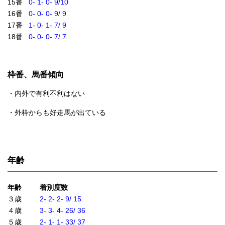
15番
0- 1- 0- 9/10
16番
0- 0- 0- 9/ 9
17番
1- 0- 1- 7/ 9
18番
0- 0- 0- 7/ 7
枠番、馬番傾向
・内外で有利不利はない
・外枠からも好走馬が出ている
年齢
年齢 着別度数
３歳
2- 2- 2- 9/ 15
４歳
3- 3- 4- 26/ 36
５歳
2- 1- 1- 33/ 37