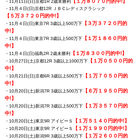
【１万８０７０円的中!】
・11月11日(日)京都1R 2歳未勝利
・11月４日(日)京都12R ＪＢＣレディスクラシック
【５万３７２０円的中!】
【３万３７２０円的
・11月４日(日)東京7R 3歳以上500万下
中!】
【１万１８６０円的
・11月４日(日)東京7R 3歳以上500万下
中!】
【１万８３００円的中!】
・11月４日(日)福島2R 2歳未勝利
【１万０５００円的
・10月27日(土)京都12R 3歳以上1000万下
中!】
【１万７０５０円的
・10月21日(日)京都6R 3歳以上500万下
中!】
【６万１９５０円的
・10月20日(土)新潟7R 3歳以上500万下
中!】
【１万３５７０円的
・10月20日(土)新潟7R 3歳以上500万下
中!】
【１万５１４０円的中!】
・10月20日(土)東京9R アイビーＳ
【１万１９９０円的中!】
・10月20日(土)東京9R アイビーＳ
【１万２６００円的
・10月20日(土)新潟9R 3歳以上500万下