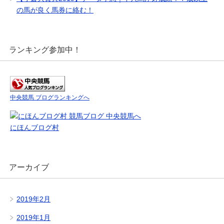
の馬が良く馬券に絡む！
ランキング参加中！
中央競馬 ブログランキングへ
にほんブログ村
アーカイブ
2019年2月
2019年1月