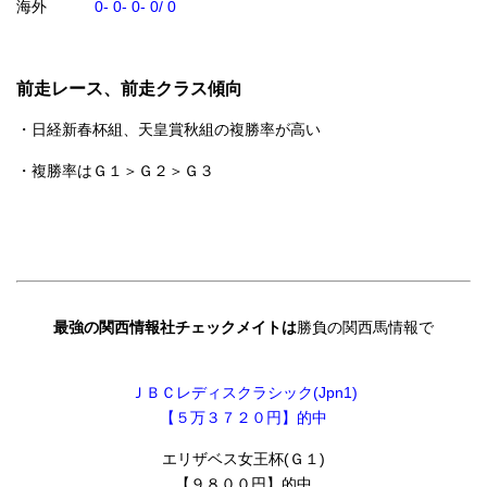
海外
0- 0- 0- 0/ 0
前走レース、前走クラス傾向
・日経新春杯組、天皇賞秋組の複勝率が高い
・複勝率はＧ１＞Ｇ２＞Ｇ３
最強の関西情報社チェックメイトは
勝負の関西馬情報で
ＪＢＣレディスクラシック(Jpn1)
【５万３７２０円】的中
エリザベス女王杯(Ｇ１)
【９８００円】的中