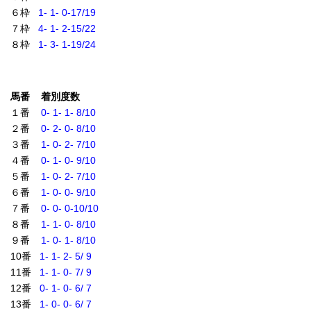
６枠
1- 1- 0-17/19
７枠
4- 1- 2-15/22
８枠
1- 3- 1-19/24
馬番 着別度数
１番
0- 1- 1- 8/10
２番
0- 2- 0- 8/10
３番
1- 0- 2- 7/10
４番
0- 1- 0- 9/10
５番
1- 0- 2- 7/10
６番
1- 0- 0- 9/10
７番
0- 0- 0-10/10
８番
1- 1- 0- 8/10
９番
1- 0- 1- 8/10
10番
1- 1- 2- 5/ 9
11番
1- 1- 0- 7/ 9
12番
0- 1- 0- 6/ 7
13番
1- 0- 0- 6/ 7