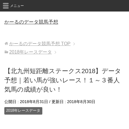
メニュー
かーるのデータ競馬予想
かーるのデータ競馬予想
TOP
2018年レースデータ
【北九州短距離ステークス2018】データ
予想｜若い馬が強いレース！１～３番人
気馬の成績が良い！
公開日 :
2018年8月31日
/ 更新日 :
2018年8月30日
2018年レースデータ