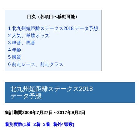
目次（各項目へ移動可能）
1 北九州短距離ステークス2018 データ予想
2 人気、単勝オッズ
3 枠番、馬番
4 年齢
5 脚質
6 前走レース、前走クラス
北九州短距離ステークス2018
データ予想
集計期間2008年7月27日～2017年9月2日
着別度数(1着- 2着- 3着- 着外/ 頭数)