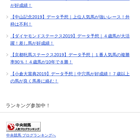
が好成績！
【中山記念2019】データ予想｜上位人気馬が強いレース！外
枠は不利！
【ダイヤモンドステークス2019】データ予想｜４歳馬が大活
躍！差し馬が好成績！
【京都牝馬ステークス2019】データ予想｜１番人気馬の複勝
率90％！４歳馬が10年で８勝！
【小倉大賞典2019】データ予想｜中穴馬が好成績！７歳以上
の馬が良く馬券に絡む！
ランキング参加中！
中央競馬 ブログランキングへ