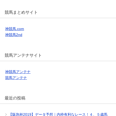
競馬まとめサイト
神競馬.com
神競馬2nd
競馬アンテナサイト
神競馬アンテナ
競馬アンテナ
最近の投稿
【阪急杯2019】データ予想｜内枠有利なレース！４、５歳馬