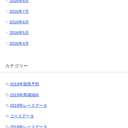
2016年8月
2016年7月
2016年6月
2016年5月
2016年4月
カテゴリー
2019年競馬予想
2019年馬場傾向
2019年レースデータ
コースデータ
2018年レースデータ