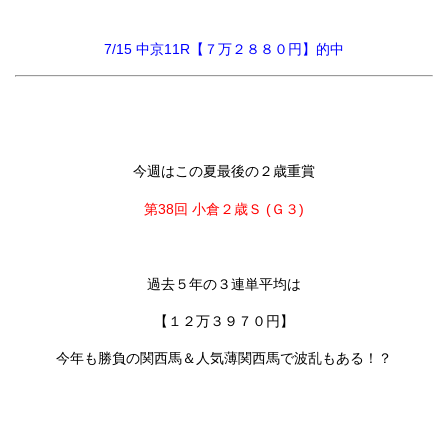
7/15 中京11R【７万２８８０円】的中
今週はこの夏最後の２歳重賞
第38回 小倉２歳Ｓ (Ｇ３)
過去５年の３連単平均は
【１２万３９７０円】
今年も勝負の関西馬＆人気薄関西馬で波乱もある！？