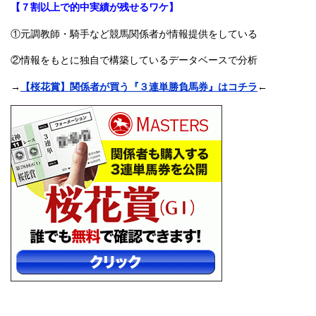
【７割以上で的中実績が残せるワケ】
①元調教師・騎手など競馬関係者が情報提供をしている
②情報をもとに独自で構築しているデータベースで分析
→
【桜花賞】関係者が買う『３連単勝負馬券』はコチラ
←