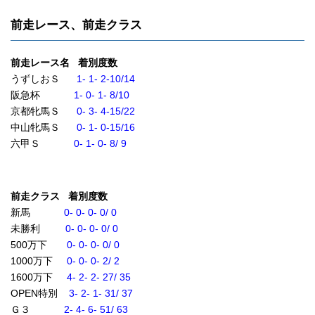
前走レース、前走クラス
前走レース名 着別度数
うずしおＳ
1- 1- 2-10/14
阪急杯
1- 0- 1- 8/10
京都牝馬Ｓ
0- 3- 4-15/22
中山牝馬Ｓ
0- 1- 0-15/16
六甲Ｓ
0- 1- 0- 8/ 9
前走クラス 着別度数
新馬
0- 0- 0- 0/ 0
未勝利
0- 0- 0- 0/ 0
500万下
0- 0- 0- 0/ 0
1000万下
0- 0- 0- 2/ 2
1600万下
4- 2- 2- 27/ 35
OPEN特別
3- 2- 1- 31/ 37
Ｇ３
2- 4- 6- 51/ 63