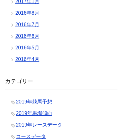
2017年1月
2016年8月
2016年7月
2016年6月
2016年5月
2016年4月
カテゴリー
2019年競馬予想
2019年馬場傾向
2019年レースデータ
コースデータ