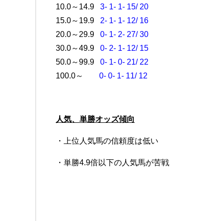
10.0～14.9
3- 1- 1- 15/ 20
15.0～19.9
2- 1- 1- 12/ 16
20.0～29.9
0- 1- 2- 27/ 30
30.0～49.9
0- 2- 1- 12/ 15
50.0～99.9
0- 1- 0- 21/ 22
100.0～
0- 0- 1- 11/ 12
人気、単勝オッズ傾向
・上位人気馬の信頼度は低い
・単勝4.9倍以下の人気馬が苦戦