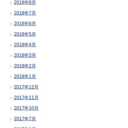
2018年8月
2018年7月
2018年6月
2018年5月
2018年4月
2018年3月
2018年2月
2018年1月
2017年12月
2017年11月
2017年10月
2017年7月