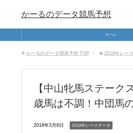
かーるのデータ競馬予想
ホーム
かーるのデータ競馬予想
TOP
2018年レー
【中山牝馬ステークス
歳馬は不調！中団馬
2018年3月6日
2018年レースデータ