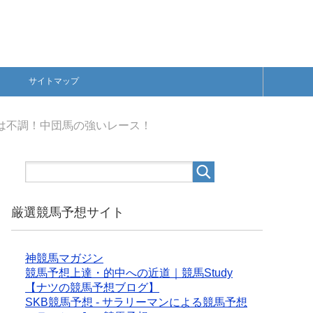
サイトマップ
馬は不調！中団馬の強いレース！
厳選競馬予想サイト
神競馬マガジン
競馬予想上達・的中への近道｜競馬Study
【ナツの競馬予想ブログ】
SKB競馬予想 - サラリーマンによる競馬予想