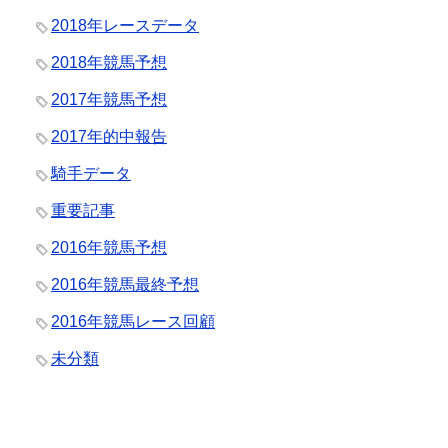
2018年レースデータ
2018年競馬予想
2017年競馬予想
2017年的中報告
騎手データ
重要記事
2016年競馬予想
2016年競馬最終予想
2016年競馬レース回顧
未分類