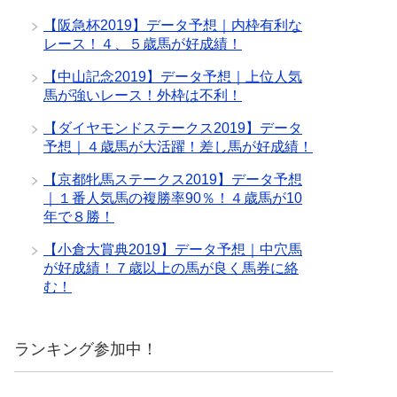
【阪急杯2019】データ予想｜内枠有利な
レース！４、５歳馬が好成績！
【中山記念2019】データ予想｜上位人気
馬が強いレース！外枠は不利！
【ダイヤモンドステークス2019】データ
予想｜４歳馬が大活躍！差し馬が好成績！
【京都牝馬ステークス2019】データ予想
｜１番人気馬の複勝率90％！４歳馬が10
年で８勝！
【小倉大賞典2019】データ予想｜中穴馬
が好成績！７歳以上の馬が良く馬券に絡
む！
ランキング参加中！