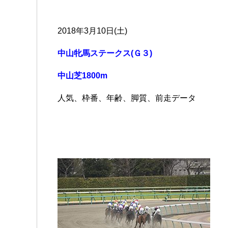
2018年3月10日(土)
中山牝馬ステークス(Ｇ３)
中山芝1800m
人気、枠番、年齢、脚質、前走データ