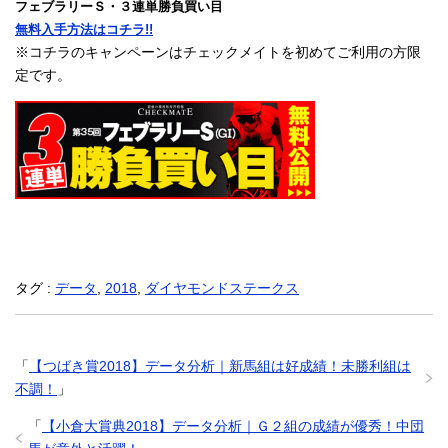
フェブラリーＳ・３連単勝負買い目
無料入手方法はコチラ!!
※コチラのキャンペーンはチェックメイトを初めてご利用の方限
定です。
タグ :
データ
,
2018
,
ダイヤモンドステークス
「
【つばき賞2018】データ分析｜新馬組は好成績！未勝利組は
不調！
」
「
【小倉大賞典2018】データ分析｜Ｇ２組の成績が優秀！中団