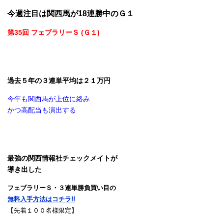
今週注目は関西馬が18連勝中のＧ１
第35回 フェブラリーＳ (Ｇ１)
過去５年の３連単平均は２１万円
今年も関西馬が上位に絡み
かつ高配当も演出する
最強の関西情報社チェックメイトが
導き出した
フェブラリーＳ・３連単勝負買い目の
無料入手方法はコチラ!!
【先着１００名様限定】