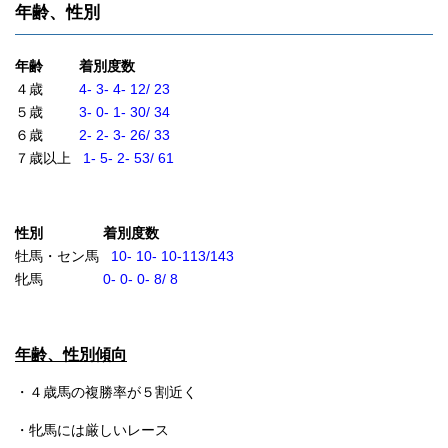
年齢、性別
年齢 着別度数
４歳
4- 3- 4- 12/ 23
５歳
3- 0- 1- 30/ 34
６歳
2- 2- 3- 26/ 33
７歳以上
1- 5- 2- 53/ 61
性別 着別度数
牡馬・セン馬
10- 10- 10-113/143
牝馬
0- 0- 0- 8/ 8
年齢、性別傾向
・４歳馬の複勝率が５割近く
・牝馬には厳しいレース