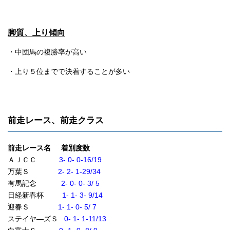
脚質、上り傾向
・中団馬の複勝率が高い
・上り５位までで決着することが多い
前走レース、前走クラス
前走レース名 着別度数
ＡＪＣＣ
3- 0- 0-16/19
万葉Ｓ
2- 2- 1-29/34
有馬記念
2- 0- 0- 3/ 5
日経新春杯
1- 1- 3- 9/14
迎春Ｓ
1- 1- 0- 5/ 7
ステイヤ―ズＳ
0- 1- 1-11/13