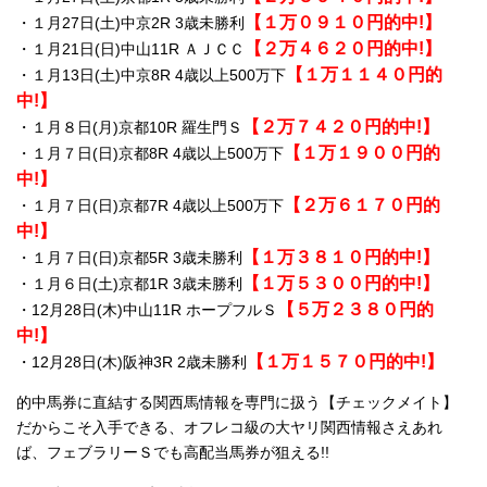
【１万０９１０円的中!】
・１月27日(土)中京2R 3歳未勝利
【２万４６２０円的中!】
・１月21日(日)中山11R ＡＪＣＣ
【１万１１４０円的
・１月13日(土)中京8R 4歳以上500万下
中!】
【２万７４２０円的中!】
・１月８日(月)京都10R 羅生門Ｓ
【１万１９００円的
・１月７日(日)京都8R 4歳以上500万下
中!】
【２万６１７０円的
・１月７日(日)京都7R 4歳以上500万下
中!】
【１万３８１０円的中!】
・１月７日(日)京都5R 3歳未勝利
【１万５３００円的中!】
・１月６日(土)京都1R 3歳未勝利
【５万２３８０円的
・12月28日(木)中山11R ホープフルＳ
中!】
【１万１５７０円的中!】
・12月28日(木)阪神3R 2歳未勝利
的中馬券に直結する関西馬情報を専門に扱う【チェックメイト】
だからこそ入手できる、オフレコ級の大ヤリ関西情報さえあれ
ば、フェブラリーＳでも高配当馬券が狙える!!