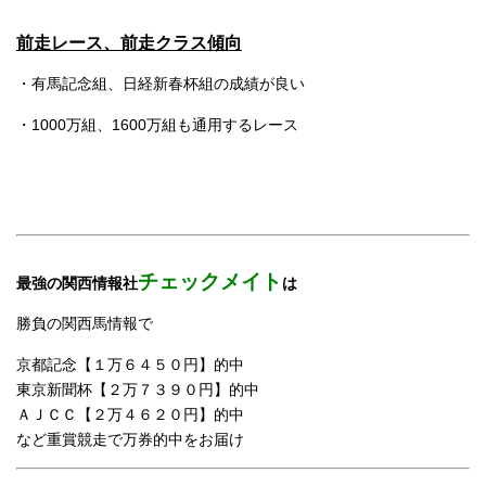
前走レース、前走クラス傾向
・有馬記念組、日経新春杯組の成績が良い
・1000万組、1600万組も通用するレース
チェックメイト
最強の関西情報社
は
勝負の関西馬情報で
京都記念【１万６４５０円】的中
東京新聞杯【２万７３９０円】的中
ＡＪＣＣ【２万４６２０円】的中
など重賞競走で万券的中をお届け