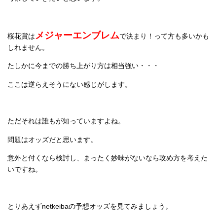
メジャーエンブレム
桜花賞は
で決まり！って方も多いかも
しれません。
たしかに今までの勝ち上がり方は相当強い・・・
ここは逆らえそうにない感じがします。
ただそれは誰もが知っていますよね。
問題はオッズだと思います。
意外と付くなら検討し、まったく妙味がないなら攻め方を考えた
いですね。
とりあえずnetkeibaの予想オッズを見てみましょう。