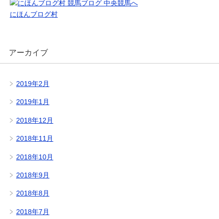
にほんブログ村
アーカイブ
2019年2月
2019年1月
2018年12月
2018年11月
2018年10月
2018年9月
2018年8月
2018年7月