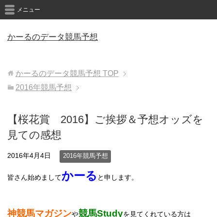
メニュー
かーるのデータ競馬予想
かーるのデータ競馬予想
TOP
2016年競馬予想
【桜花賞 2016】ご挨拶＆予想オッズを
見ての感想
2016年4月4日
2016年競馬予想
かーる
皆さん始めまして
と申します。
神競馬マガジン
競馬Study
や
を見てくれている方は