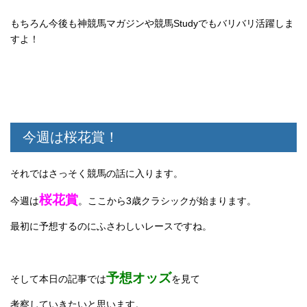
もちろん今後も神競馬マガジンや競馬Studyでもバリバリ活躍しま
すよ！
今週は桜花賞！
それではさっそく競馬の話に入ります。
桜花賞
今週は
。ここから3歳クラシックが始まります。
最初に予想するのにふさわしいレースですね。
予想オッズ
そして本日の記事では
を見て
考察していきたいと思います。